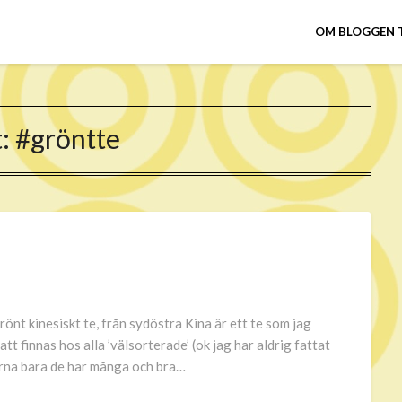
OM BLOGGEN 
t:
#gröntte
rönt kinesiskt te, från sydöstra Kina är ett te som jag
 att finnas hos alla ’välsorterade’ (ok jag har aldrig fattat
ejerna bara de har många och bra…