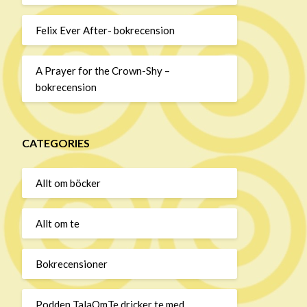
Felix Ever After- bokrecension
A Prayer for the Crown-Shy –
bokrecension
CATEGORIES
Allt om böcker
Allt om te
Bokrecensioner
Podden TalaOmTe dricker te med