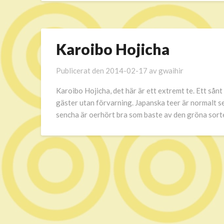
Karoibo Hojicha
Publicerat den
2014-02-17
av
gwaihir
Karoibo Hojicha, det här är ett extremt te. Ett sånt 
gäster utan förvarning. Japanska teer är normalt sett
sencha är oerhört bra som baste av den gröna sort