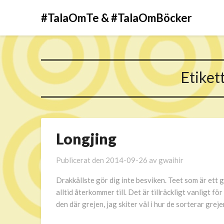
#TalaOmTe & #TalaOmBöcker
Etiket
Longjing
Publicerat den
2014-09-26
av
gwaihir
Drakkällste gör dig inte besviken. Teet som är ett g
alltid återkommer till. Det är tillräckligt vanligt för
den där grejen, jag skiter väl i hur de sorterar gr