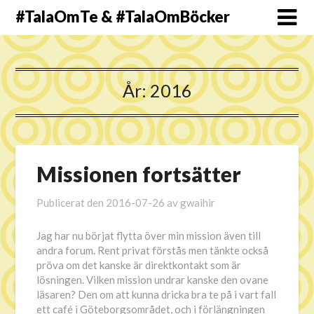
#TalaOmTe & #TalaOmBöcker
År:
2016
Missionen fortsätter
Publicerat den
2016-07-26
av
gwaihir
Jag har nu börjat flytta över min mission även till
andra forum. Rent privat förstås men tänkte också
pröva om det kanske är direktkontakt som är
lösningen. Vilken mission undrar kanske den ovane
läsaren? Den om att kunna dricka bra te på i vart fall
ett café i Göteborgsområdet, och i förlängningen