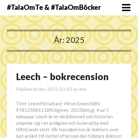
#TalaOmTe & #TalaOmBöcker
År:
2025
Leech – bokrecension
Publicerat den
2025-03-05
av
mio
Titel: LeechFörfattare: Hiron EnnesISBN:
9781250811189Utgiven: 2022Betyg: 4 av 5
tekoppar Leech är en skräcknovell och historien
utspelar sig i en avlägsen och isolerad by med
tillhörande slott. Vår huvudperson är doktorn, som
just anlänt till slottet eftersom den tidigare doktorn