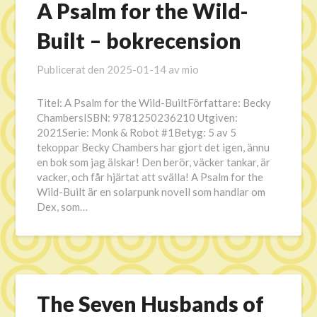
A Psalm for the Wild-
Built – bokrecension
Publicerat den
2025-01-14
av
mio
Titel: A Psalm for the Wild-BuiltFörfattare: Becky
ChambersISBN: 9781250236210 Utgiven:
2021Serie: Monk & Robot #1Betyg: 5 av 5
tekoppar Becky Chambers har gjort det igen, ännu
en bok som jag älskar! Den berör, väcker tankar, är
vacker, och får hjärtat att svälla! A Psalm for the
Wild-Built är en solarpunk novell som handlar om
Dex, som…
The Seven Husbands of