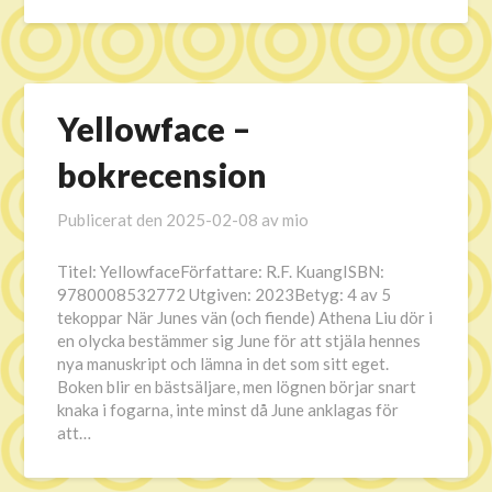
Yellowface –
bokrecension
Publicerat den
2025-02-08
av
mio
Titel: YellowfaceFörfattare: R.F. KuangISBN:
9780008532772 Utgiven: 2023Betyg: 4 av 5
tekoppar När Junes vän (och fiende) Athena Liu dör i
en olycka bestämmer sig June för att stjäla hennes
nya manuskript och lämna in det som sitt eget.
Boken blir en bästsäljare, men lögnen börjar snart
knaka i fogarna, inte minst då June anklagas för
att…