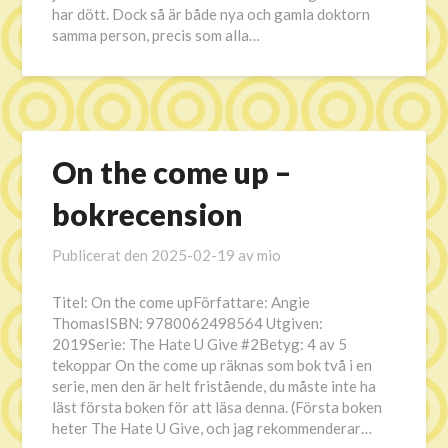
har dött. Dock så är både nya och gamla doktorn
samma person, precis som alla…
On the come up –
bokrecension
Publicerat den
2025-02-19
av
mio
Titel: On the come upFörfattare: Angie
ThomasISBN: 9780062498564 Utgiven:
2019Serie: The Hate U Give #2Betyg: 4 av 5
tekoppar On the come up räknas som bok två i en
serie, men den är helt fristående, du måste inte ha
läst första boken för att läsa denna. (Första boken
heter The Hate U Give, och jag rekommenderar…