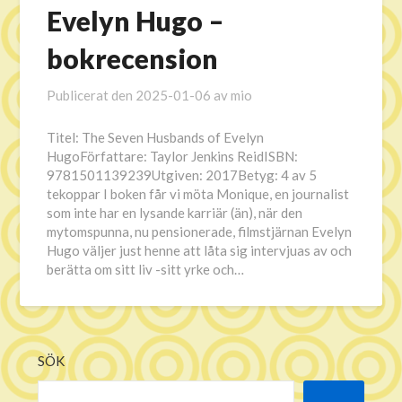
Evelyn Hugo –
bokrecension
Publicerat den
2025-01-06
av
mio
Titel: The Seven Husbands of Evelyn
HugoFörfattare: Taylor Jenkins ReidISBN:
9781501139239Utgiven: 2017Betyg: 4 av 5
tekoppar I boken får vi möta Monique, en journalist
som inte har en lysande karriär (än), när den
mytomspunna, nu pensionerade, filmstjärnan Evelyn
Hugo väljer just henne att låta sig intervjuas av och
berätta om sitt liv -sitt yrke och…
SÖK