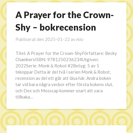
A Prayer for the Crown-
Shy – bokrecension
Publicerat den
2025-01-22
av
mio
Titel: A Prayer for the Crown-ShyFörfattare: Becky
ChambersISBN: 9781250236234Utgiven:
2022Serie: Monk & Robot #2Betyg: 5 av 5
tekoppar Detta är del två i serien Monk & Robot,
recension av del ett går att läsa här. Andra boken
tar vid bara några veckor efter första bokens slut,
och Dex och Mosscap kommer snart att vara
tillbaka…