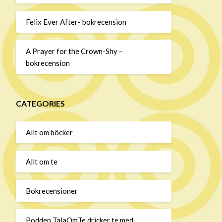
Felix Ever After- bokrecension
A Prayer for the Crown-Shy –
bokrecension
CATEGORIES
Allt om böcker
Allt om te
Bokrecensioner
Podden TalaOmTe dricker te med