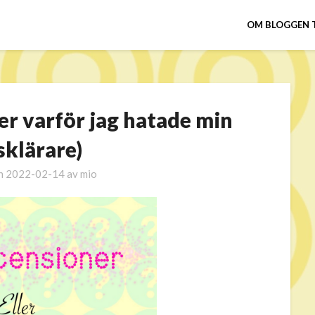
OM BLOGGEN 
er varför jag hatade min
sklärare)
en
2022-02-14
av
mio