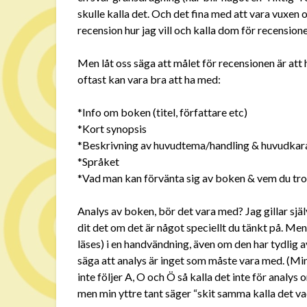
skulle kalla det. Och det fina med att vara vuxen o
recension hur jag vill och kalla dom för recension
Men låt oss säga att målet för recensionen är att 
oftast kan vara bra att ha med:
*Info om boken (titel, författare etc)
*Kort synopsis
*Beskrivning av huvudtema/handling & huvudkar
*Språket
*Vad man kan förvänta sig av boken & vem du tror 
Analys av boken, bör det vara med? Jag gillar själv
dit det om det är något speciellt du tänkt på. Men 
läses) i en handvändning, även om den har tydlig a
säga att analys är inget som måste vara med. (Min 
inte följer A, O och Ö så kalla det inte för analys
men min yttre tant säger “skit samma kalla det vad 