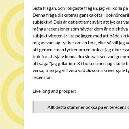
Sista frågan, och roligaste frågan, jag vill kolla 
Denna fråga diskuteras ganska ofta i boknörderikre
subjektiv! Dels är det extremt svårt att lyckas va
många recensioner som hävdar dom är objektiva m
subjektiviteten är lite poängen med att både skriv
mig av vad jag tycker om en bok, eller så vill ja
att gemene man tycker om en bok är jag ointresser
bok för att själv kunna dra slutsattsen vad genom
att säga “jag gillar inte X i boken, men jag skulle 
versa, men jag vill veta vad
du
som skriver själv ty
recension.
Live long and prosper!
Allt detta stämmer också på en terecensi