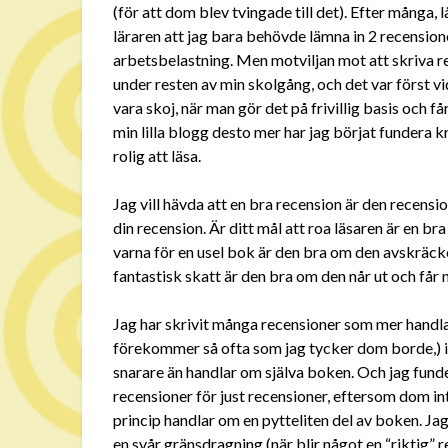
(för att dom blev tvingade till det). Efter många
läraren att jag bara behövde lämna in 2 recension
arbetsbelastning. Men motviljan mot att skriva re
under resten av min skolgång, och det var först 
vara skoj, när man gör det på frivillig basis och får
min lilla blogg desto mer har jag börjat fundera 
rolig att läsa.
Jag vill hävda att en bra recension är den recensio
din recension. Är ditt mål att roa läsaren är en bra
varna för en usel bok är den bra om den avskräcker p
fantastisk skatt är den bra om den når ut och få
Jag har skrivit många recensioner som mer handl
förekommer så ofta som jag tycker dom borde,) i l
snarare än handlar om själva boken. Och jag fund
recensioner för just recensioner, eftersom dom in
princip handlar om en pytteliten del av boken. Jag
en svår gränsdragning (när blir något en “riktig” r