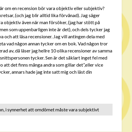
på är om en recension bör vara objektiv eller subjektiv?
tsar, (och jag blir alltid lika förvånad). Jag säger
ra objektiv även när man försöker, (jag har stött på
en som uppenbarligen inte är det), och dels tycker jag
a och att läsa recensioner. Jag vill antingen dela med
g veta vad någon annan tycker om en bok. Vad någon tror
ad av, då läser jag hellre 10 olika recensioner av samma
snittspersonen tycker. Sen är det såklart inget fel med
tro att det finns många andra som gillar det”,eller vice
cker, annars hade jag inte satt mig och läst din
on, i synnerhet att omdömet måste vara subjektivt