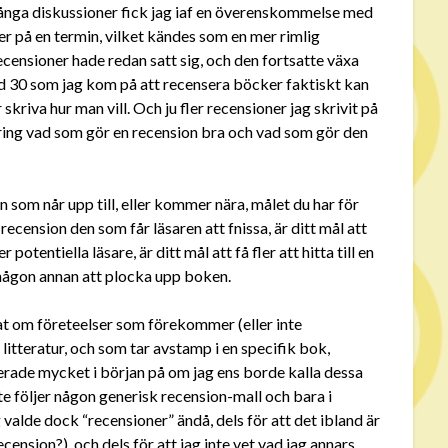
, långa diskussioner fick jag iaf en överenskommelse med
er på en termin, vilket kändes som en mer rimlig
censioner hade redan satt sig, och den fortsatte växa
vid 30 som jag kom på att recensera böcker faktiskt kan
 skriva hur man vill. Och ju fler recensioner jag skrivit på
kring vad som gör en recension bra och vad som gör den
n som når upp till, eller kommer nära, målet du har för
 recension den som får läsaren att fnissa, är ditt mål att
otentiella läsare, är ditt mål att få fler att hitta till en
r någon annan att plocka upp boken.
at om företeelser som förekommer (eller inte
itteratur, och som tar avstamp i en specifik bok,
erade mycket i början på om jag ens borde kalla dessa
te följer någon generisk recension-mall och bara i
 valde dock “recensioner” ändå, dels för att det ibland är
ecension?), och dels för att jag inte vet vad jag annars