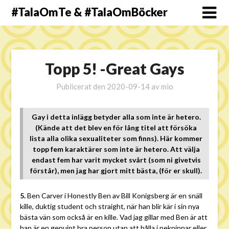
#TalaOmTe & #TalaOmBöcker
Topp 5! -Great Gays
Publicerat den
2020-09-14
av
mio
Gay i detta inlägg betyder alla som inte är hetero.
(Kände att det blev en för lång titel att försöka
lista alla olika sexualiteter som finns). Här kommer
topp fem karaktärer som inte är hetero. Att välja
endast fem har varit mycket svårt (som ni givetvis
förstår), men jag har gjort mitt bästa, (för er skull).
5.
Ben Carver i Honestly Ben av Bill Konigsberg är en snäll
kille, duktig student och straight, när han blir kär i sin nya
bästa vän som också är en kille. Vad jag gillar med Ben är att
han är en genuint bra person utan att hålla i pekpinnar eller