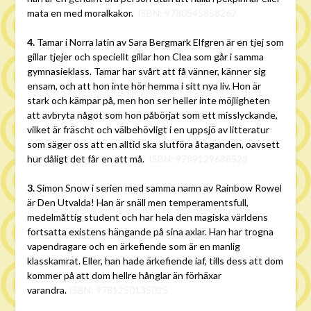
mata en med moralkakor.
ISBN: 9780545858267
4.
Tamar i
Norra latin av Sara Bergmark Elfgren är en tjej som
gillar tjejer och speciellt gillar hon Clea som går i samma
gymnasieklass. Tamar har svårt att få vänner, känner sig
ensam, och att hon inte hör hemma i sitt nya liv. Hon är
stark och kämpar på, men hon ser heller inte möjligheten
att avbryta något som hon påbörjat som ett misslyckande,
vilket är fräscht och välbehövligt i en uppsjö av litteratur
som säger oss att en alltid ska slutföra åtaganden, oavsett
hur dåligt det får en att må.
ISBN: 9789129688528
3.
Simon Snow i serien med samma namn av Rainbow Rowel
är Den Utvalda! Han är snäll men temperamentsfull,
medelmåttig student och har hela den magiska världens
fortsatta existens hängande på sina axlar. Han har trogna
vapendragare och en ärkefiende som är en manlig
klasskamrat. Eller, han hade ärkefiende iaf, tills dess att dom
kommer på att dom hellre hånglar än förhäxar
varandra.
ISBN: 9781250135025