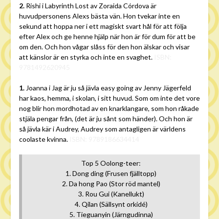
2.
Rishi i Labyrinth Lost av Zoraida Córdova är
huvudpersonens Alexs bästa vän. Hon tvekar inte en
sekund att hoppa ner i ett magiskt svart hål för att följa
efter Alex och ge henne hjälp när hon är för dum för att be
om den. Och hon vågar slåss för den hon älskar och visar
att känslor är en styrka och inte en svaghet.
ISBN:
9781492620945
1.
Joanna i Jag är ju så jävla easy going av Jenny Jägerfeld
har kaos, hemma, i skolan, i sitt huvud. Som om inte det vore
nog blir hon mordhotad av en knarklangare, som hon råkade
stjäla pengar från, (det är ju sånt som händer). Och hon är
så jävla kär i Audrey, Audrey som antagligen är världens
coolaste kvinna.
ISBN: 9789186634414
Top 5 Oolong-teer:
1. Dong ding (Frusen fjälltopp)
2. Da hong Pao (Stor röd mantel)
3. Rou Gui (Kanellukt)
4. Qilan (Sällsynt orkidé)
5. Tieguanyin (Järngudinna)