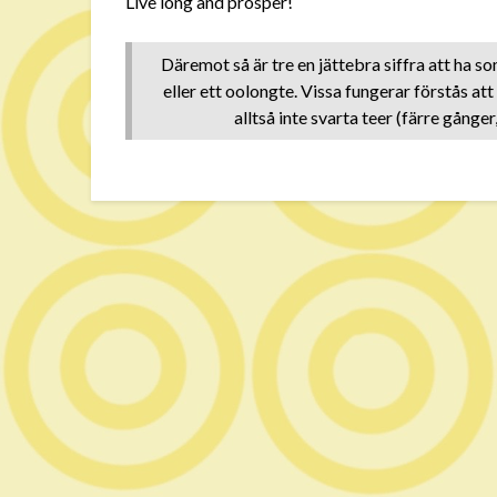
Live long and prosper!
Däremot så är tre en jättebra siffra att ha s
eller ett oolongte. Vissa fungerar förstås att
alltså inte svarta teer (färre gånger