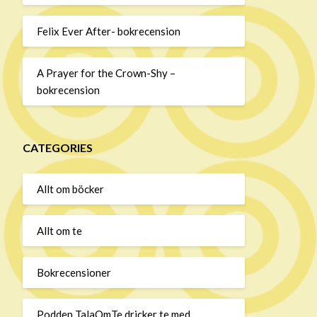
Felix Ever After- bokrecension
A Prayer for the Crown-Shy –
bokrecension
CATEGORIES
Allt om böcker
Allt om te
Bokrecensioner
Podden TalaOmTe dricker te med