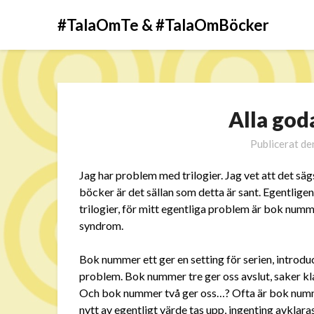
#TalaOmTe & #TalaOmBöcker
Alla goda
Publicerat d
Jag har problem med trilogier. Jag vet att det säg
böcker är det sällan som detta är sant. Egentlige
trilogier, för mitt egentliga problem är bok numme
syndrom.
Bok nummer ett ger en setting för serien, introdu
problem. Bok nummer tre ger oss avslut, saker klar
Och bok nummer två ger oss…? Ofta är bok nummer
nytt av egentligt värde tas upp, ingenting avklaras