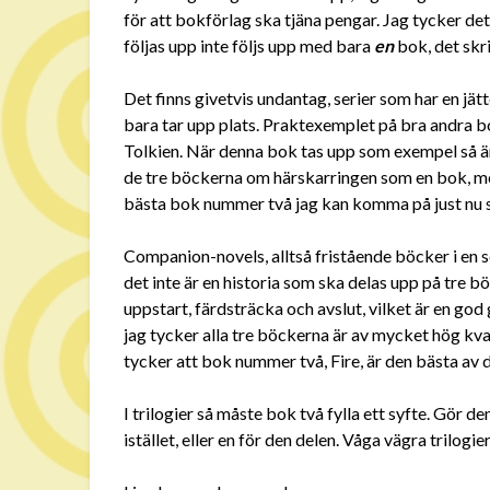
för att bokförlag ska tjäna pengar. Jag tycker det
följas upp inte följs upp med bara
en
bok, det skri
Det finns givetvis undantag, serier som har en jätt
bara tar upp plats. Praktexemplet på bra andra 
Tolkien. När denna bok tas upp som exempel så ä
de tre böckerna om härskarringen som en bok, men
bästa bok nummer två jag kan komma på just nu s
Companion-novels, alltså fristående böcker i en 
det inte är en historia som ska delas upp på tre bö
uppstart, färdsträcka och avslut, vilket är en god
jag tycker alla tre böckerna är av mycket hög kval
tycker att bok nummer två, Fire, är den bästa av
I trilogier så måste bok två fylla ett syfte. Gör d
istället, eller en för den delen. Våga vägra trilogier