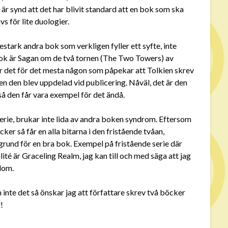
 är synd att det har blivit standard att en bok som ska
vs för lite duologier.
estark andra bok som verkligen fyller ett syfte, inte
bok är Sagan om de två tornen (The Two Towers) av
r det för det mesta någon som påpekar att Tolkien skrev
 den blev uppdelad vid publicering. Nåväl, det är den
å den får vara exempel för det ändå.
serie, brukar inte lida av andra boken syndrom. Eftersom
cker så får en alla bitarna i den fristående tvåan,
 grund för en bra bok. Exempel på fristående serie där
ité är Graceling Realm, jag kan till och med säga att jag
 dom.
en inte det så önskar jag att författare skrev två böcker
!