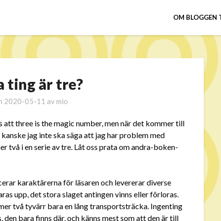
OM BLOGGEN 
 ting är tre?
en
2020-05-11
av
mio
s att three is the magic number, men när det kommer till
n kanske jag inte ska säga att jag har problem med
r två i en serie av tre. Låt oss prata om andra-boken-
cerar karaktärerna för läsaren och levererar diverse
as upp, det stora slaget antingen vinns eller förloras.
 två tyvärr bara en lång transportsträcka. Ingenting
, den bara finns där, och känns mest som att den är till