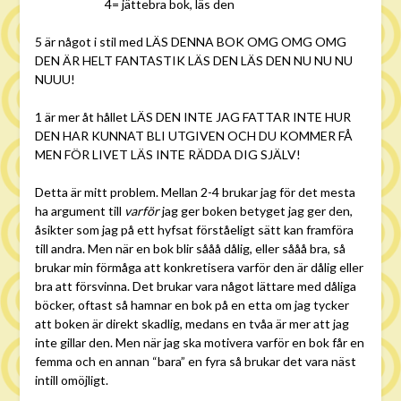
4= jättebra bok, läs den
5 är något i stil med LÄS DENNA BOK OMG OMG OMG
DEN ÄR HELT FANTASTIK LÄS DEN LÄS DEN NU NU NU
NUUU!
1 är mer åt hållet LÄS DEN INTE JAG FATTAR INTE HUR
DEN HAR KUNNAT BLI UTGIVEN OCH DU KOMMER FÅ
MEN FÖR LIVET LÄS INTE RÄDDA DIG SJÄLV!
Detta är mitt problem. Mellan 2-4 brukar jag för det mesta
ha argument till
varför
jag ger boken betyget jag ger den,
åsikter som jag på ett hyfsat förståeligt sätt kan framföra
till andra. Men när en bok blir sååå dålig, eller sååå bra, så
brukar min förmåga att konkretisera varför den är dålig eller
bra att försvinna. Det brukar vara något lättare med dåliga
böcker, oftast så hamnar en bok på en etta om jag tycker
att boken är direkt skadlig, medans en tvåa är mer att jag
inte gillar den. Men när jag ska motivera varför en bok får en
femma och en annan “bara” en fyra så brukar det vara näst
intill omöjligt.