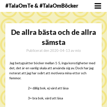
#TalaOmTe & #TalaOmBöcker
De allra bästa och de allra
sämsta
Publicerat den
2020-04-13
av
mio
Jag betygsätter böcker mellan 1-5, inga konstigheter med
det, det är en vanlig skala att använda sig av. Dock har jag
noterat att jag har svårt att motivera mina ettor och
femmor.
2= dålig bok, ej värd att läsa
3= bra bok, värd att läsa