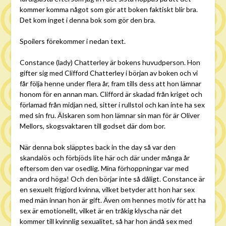
kommer komma något som gör att boken faktiskt blir bra.
Det kom inget i denna bok som gör den bra.
Spoilers förekommer i nedan text.
Constance (lady) Chatterley är bokens huvudperson. Hon
gifter sig med Clifford Chatterley i början av boken och vi
får följa henne under flera år, fram tills dess att hon lämnar
honom för en annan man. Clifford är skadad från kriget och
förlamad från midjan ned, sitter i rullstol och kan inte ha sex
med sin fru. Älskaren som hon lämnar sin man för är Oliver
Mellors, skogsvaktaren till godset där dom bor.
När denna bok släpptes back in the day så var den
skandalös och förbjöds lite här och där under många år
eftersom den var osedlig. Mina förhoppningar var med
andra ord höga! Och den börjar inte så dåligt. Constance är
en sexuelt frigjord kvinna, vilket betyder att hon har sex
med män innan hon är gift. Även om hennes motiv för att ha
sex är emotionellt, vilket är en tråkig klyscha när det
kommer till kvinnlig sexualitet, så har hon ändå sex med