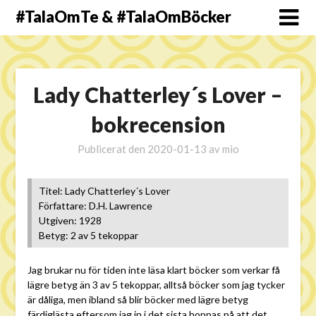
#TalaOmTe & #TalaOmBöcker
Lady Chatterley´s Lover –
bokrecension
Publicerat den
2020-01-13
av
mio
Titel: Lady Chatterley´s Lover
Författare: D.H. Lawrence
Utgiven: 1928
Betyg: 2 av 5 tekoppar
Jag brukar nu för tiden inte läsa klart böcker som verkar få
lägre betyg än 3 av 5 tekoppar, alltså böcker som jag tycker
är dåliga, men ibland så blir böcker med lägre betyg
färdiglästa eftersom jag in i det sista hoppas på att det