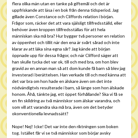
flera olika män utan en tanke på giftemål och det är
uppfriskande att läsa i en bok från denna tidsperiod. Jag
gillade även Constance och Cliffords relation i början.
Frågor som, räcker det att vara själsligt tillfredsställd, eller
behöver även kroppen tillfredsställas för att hela
människan ska må bra? Hur bygger två personer en relation
av öppenhet och tillit när den ena är svårt sårad och inte
klarar av att läka sina egna sår? Jag kände att början
öppnade upp för dessa frågor, och när Clifford säger att
han skulle tycka det var ok, till och med bra, om hon blev
gravid av en annan man så att dom kunde få barn så blev jag
investerad i berättelsen. Han verkade till och med känna att
det var bra om hon hade en älskare även om det inte
nödvändigtvis resulterade i barn, så länge som hon älskade
honom. Åhå, tänkte jag, ett öppet förhållande? Ska vi få se
en fin skildring av två människor som älskar varandra, och
som vill att varandra ska må bra, även om det betyder
okonventionella levnadssätt?
Nope! Nej! Icke! Det var inte den riktningen som boken
tog. Istället får vi se två människor som börjar avsky